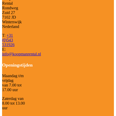
Rental
Rondweg
Zuid 27
7102 JD
Winterswijk
Nederland
T:
+31
(0)543
531926
E:
info@koopmanrental.nl
Openingstijden
Maandag t/m
vrijdag
van 7.00 tot
17.00 uur
Zaterdag van
8.00 tot 13.00
uur