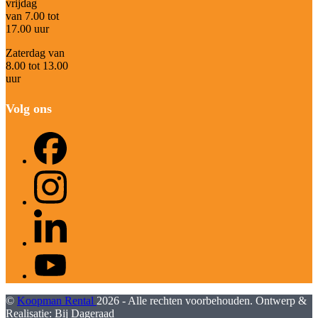
vrijdag
van 7.00 tot
17.00 uur
Zaterdag van
8.00 tot 13.00
uur
Volg ons
Facebook
Instagram
LinkedIn
YouTube
©
Koopman Rental
2026 - Alle rechten voorbehouden. Ontwerp &
Realisatie:
Bij Dageraad