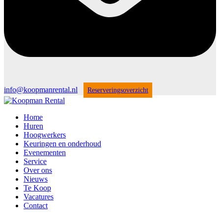
info@koopmanrental.nl
Reserveringsoverzicht
Home
Huren
Hoogwerkers
Keuringen en onderhoud
Evenementen
Service
Over ons
Nieuws
Te Koop
Vacatures
Contact