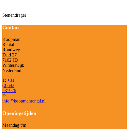
Beschrijving
Stenendrager
Contact
Koopman
Rental
Rondweg
Zuid 27
7102 JD
Winterswijk
Nederland
T:
+31
(0)543
531926
E:
info@koopmanrental.nl
Openingstijden
Maandag t/m