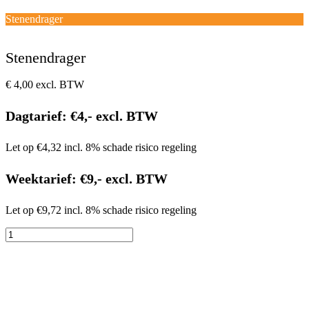
Open
Close
mobile
mobile
Winkelwagen
Stenendrager
menu
menu
Stenendrager
€
4,00
excl. BTW
Dagtarief: €4,- excl. BTW
Let op €4,32 incl. 8% schade risico regeling
Weektarief: €9,- excl. BTW
Let op €9,72 incl. 8% schade risico regeling
Stenendrager
aantal