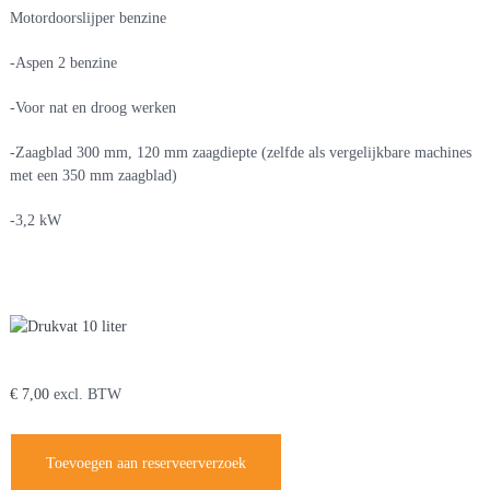
Motordoorslijper benzine
-Aspen 2 benzine
-Voor nat en droog werken
-Zaagblad 300 mm, 120 mm zaagdiepte (zelfde als vergelijkbare machines
met een 350 mm zaagblad)
-3,2 kW
Je zou ook kunnen houden van …
Drukvat 10 liter
€
7,00
excl. BTW
Toevoegen aan reserveerverzoek