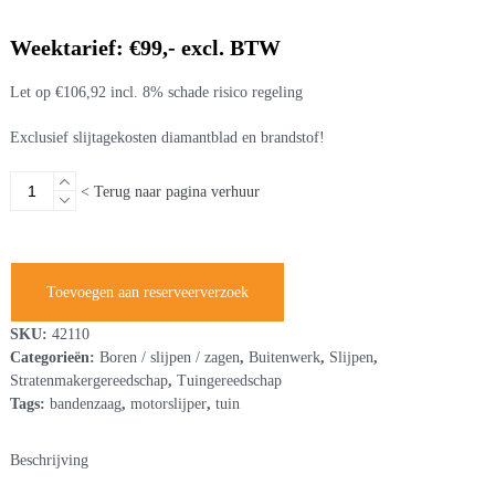
Weektarief: €99,- excl. BTW
Let op €106,92 incl. 8% schade risico regeling
Exclusief slijtagekosten diamantblad en brandstof!
Motordoorslijper
< Terug naar pagina verhuur
benzine
aantal
Toevoegen aan reserveerverzoek
SKU:
42110
Categorieën:
Boren / slijpen / zagen
,
Buitenwerk
,
Slijpen
,
Stratenmakergereedschap
,
Tuingereedschap
Tags:
bandenzaag
,
motorslijper
,
tuin
Beschrijving