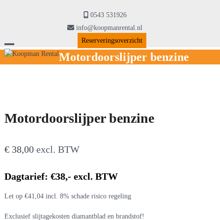
Skip
to
0543 531926
content
info@koopmanrental.nl
Reserveringsoverzicht
Open
Close
Motordoorslijper benzine
mobile
mobile
menu
menu
Motordoorslijper benzine
€
38,00
excl. BTW
Dagtarief: €38,- excl. BTW
Let op €41,04 incl. 8% schade risico regeling
Exclusief slijtagekosten diamantblad en brandstof!