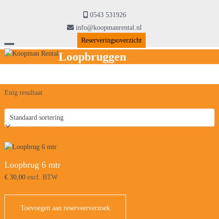
Skip
to
0543 531926
content
info@koopmanrental.nl
Reserveringsoverzicht
Open
Close
Loopbruggen
mobile
mobile
menu
menu
Enig resultaat
Loopbrug 6 mtr
€
30,00
excl. BTW
Toevoegen aan reserveerverzoek