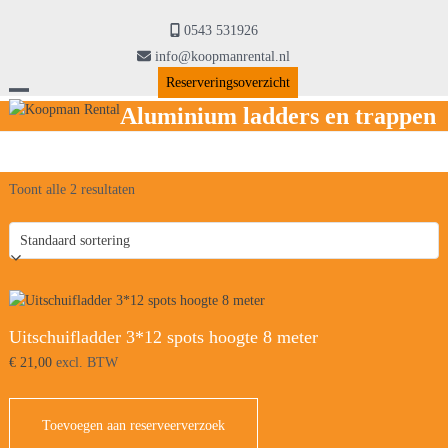
Skip
to
0543 531926
content
info@koopmanrental.nl
Reserveringsoverzicht
Open
Close
Aluminium ladders en trappen
mobile
mobile
menu
menu
Toont alle 2 resultaten
Uitschuifladder 3*12 spots hoogte 8 meter
€
21,00
excl. BTW
Toevoegen aan reserveerverzoek