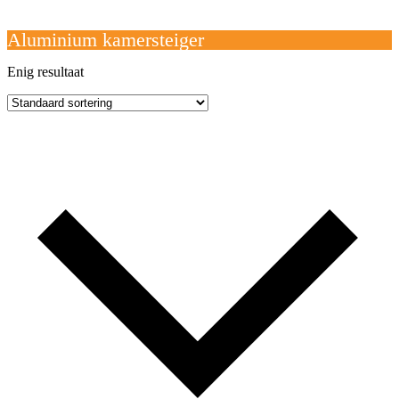
Open
Close
mobile
mobile
Winkelwagen
menu
menu
Aluminium kamersteiger
Enig resultaat