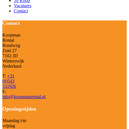
Te Koop
Vacatures
Contact
Contact
Koopman
Rental
Rondweg
Zuid 27
7102 JD
Winterswijk
Nederland
T:
+31
(0)543
531926
E:
info@koopmanrental.nl
Openingstijden
Maandag t/m
vrijdag