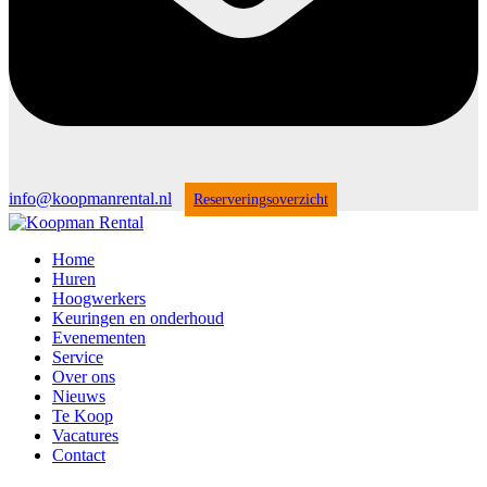
info@koopmanrental.nl
Reserveringsoverzicht
Home
Huren
Hoogwerkers
Keuringen en onderhoud
Evenementen
Service
Over ons
Nieuws
Te Koop
Vacatures
Contact