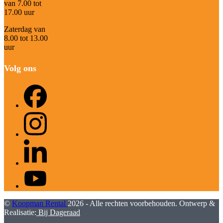
van 7.00 tot
17.00 uur
Zaterdag van
8.00 tot 13.00
uur
Volg ons
Facebook
Instagram
LinkedIn
YouTube
©
Koopman Rental
2026 - Alle rechten voorbehouden. Ontwerp &
Realisatie:
Bij Dageraad