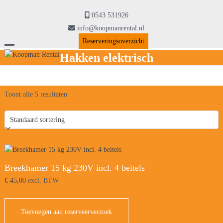
Skip
to
0543 531926
content
info@koopmanrental.nl
Reserveringsoverzicht
Open
Close
Hakken elektrisch
mobile
mobile
menu
menu
Toont alle 5 resultaten
Breekhamer 15 kg 230V incl. 4 beitels
€
45,00
excl. BTW
Toevoegen aan reserveerverzoek