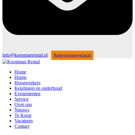
info@koopmanrental.nl
Reserveringsoverzicht
Home
Huren
Hoogwerkers
Keuringen en onderhoud
Evenementen
Service
Over ons
Nieuws
Te Koop
Vacatures
Contact