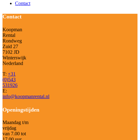
Contact
Contact
Koopman
Rental
Rondweg
Zuid 27
7102 JD
Winterswijk
Nederland
T:
+31
(0)543
531926
E:
info@koopmanrental.nl
Openingstijden
Maandag t/m
vrijdag
van 7.00 tot
17.00 uur