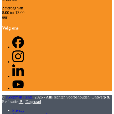
Zaterdag van
8.00 tot 13.00
uur
Volg ons
Facebook
Instagram
LinkedIn
YouTube
©
Koopman Rental
2026 - Alle rechten voorbehouden. Ontwerp &
Realisatie:
Bij Dageraad
Privacy