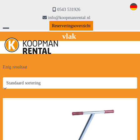
Skip
to
0543 531926
content
info@koopmanrental.nl
Reserveringsoverzicht
Open
Close
vlak
mobile
mobile
menu
menu
Enig resultaat