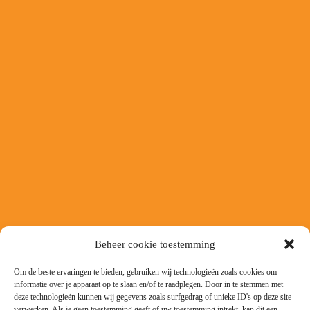
Beheer cookie toestemming
Om de beste ervaringen te bieden, gebruiken wij technologieën zoals cookies om
informatie over je apparaat op te slaan en/of te raadplegen. Door in te stemmen met
deze technologieën kunnen wij gegevens zoals surfgedrag of unieke ID's op deze site
verwerken. Als je geen toestemming geeft of uw toestemming intrekt, kan dit een