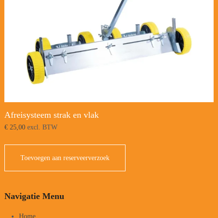
Afreisysteem strak en vlak
€
25,00
excl. BTW
Toevoegen aan reserveerverzoek
Navigatie Menu
Home