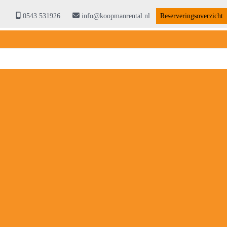
0543 531926
info@koopmanrental.nl
Reserveringsoverzicht