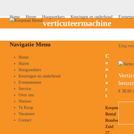
Skip
to
content
Home
Huren
Hoogwerkers
Keuringen en onderhoud
Eveneme
verticuteermachine
Navigatie Menu
Enig resu
C
Home
o
Huren
n
Hoogwerkers
Verti
t
Keuringen en onderhoud
a
benzi
Evenementen
c
Service
€
38,00
e
t
Over ons
Nieuws
Te Koop
Koopman
Vacatures
Rental
Contact
Rondweg
Zuid
27