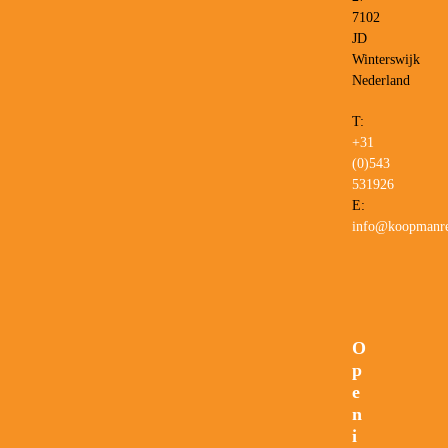
7102
JD
Winterswijk
Nederland
T:
+31
(0)543
531926
E:
info@koopmanre
O
p
e
n
i