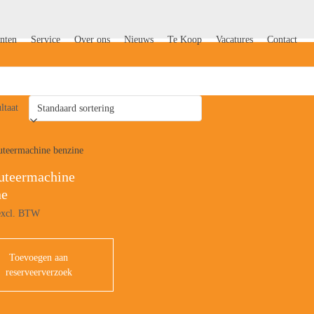
nten
Service
Over ons
Nieuws
Te Koop
Vacatures
Contact
ltaat
cuteermachine
ne
xcl. BTW
Toevoegen aan
reserveerverzoek