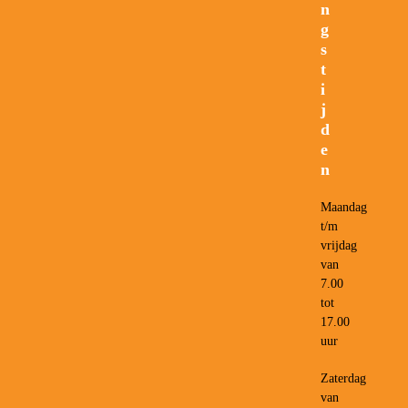
n
g
s
t
i
j
d
e
n
Maandag
t/m
vrijdag
van
7.00
tot
17.00
uur
Zaterdag
van