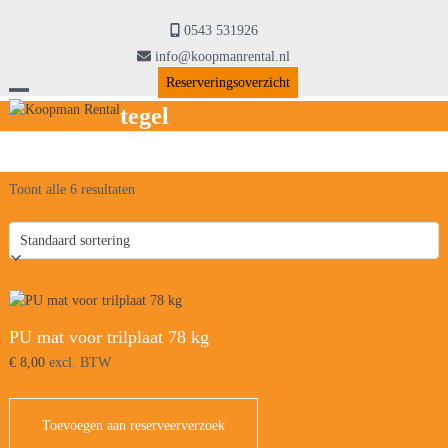
Skip
to
0543 531926
content
info@koopmanrental.nl
Reserveringsoverzicht
Open
Close
tegel
mobile
mobile
menu
menu
Toont alle 6 resultaten
PU mat voor trilplaat 78 kg
€
8,00
excl. BTW
Toevoegen aan reserveerverzoek