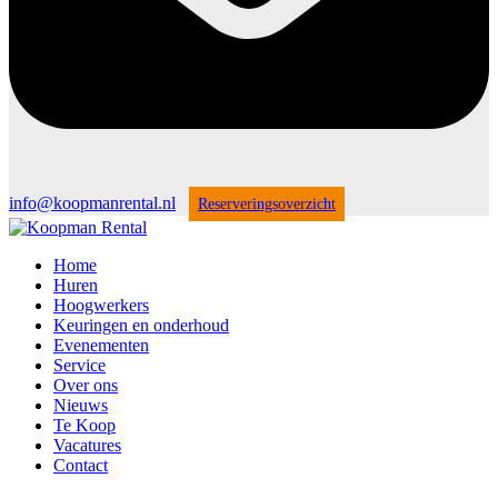
info@koopmanrental.nl
Reserveringsoverzicht
Home
Huren
Hoogwerkers
Keuringen en onderhoud
Evenementen
Service
Over ons
Nieuws
Te Koop
Vacatures
Contact