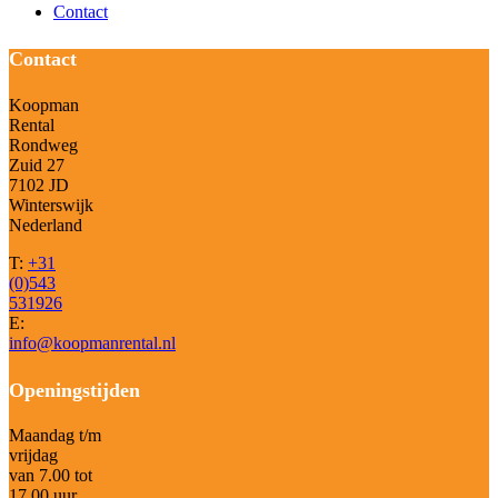
Contact
Contact
Koopman
Rental
Rondweg
Zuid 27
7102 JD
Winterswijk
Nederland
T:
+31
(0)543
531926
E:
info@koopmanrental.nl
Openingstijden
Maandag t/m
vrijdag
van 7.00 tot
17.00 uur