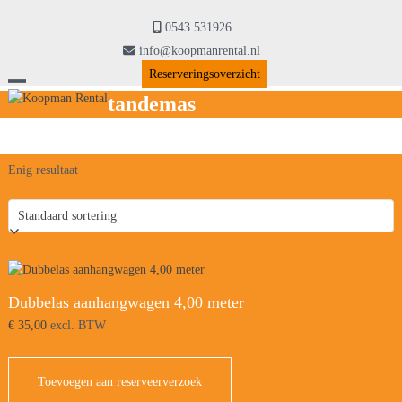
Skip
to
0543 531926
content
info@koopmanrental.nl
Reserveringsoverzicht
Open
Close
tandemas
mobile
mobile
menu
menu
Enig resultaat
Dubbelas aanhangwagen 4,00 meter
€
35,00
excl. BTW
Toevoegen aan reserveerverzoek