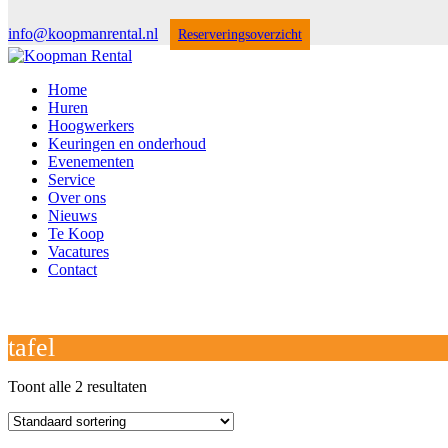
info@koopmanrental.nl
Reserveringsoverzicht
Home
Huren
Hoogwerkers
Keuringen en onderhoud
Evenementen
Service
Over ons
Nieuws
Te Koop
Vacatures
Contact
Open
Close
mobile
mobile
Winkelwagen
menu
menu
tafel
Toont alle 2 resultaten