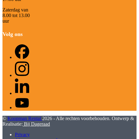
Zaterdag van
8.00 tot 13.00
uur
Volg ons
Facebook
Instagram
LinkedIn
YouTube
©
Koopman Rental
2026 - Alle rechten voorbehouden. Ontwerp &
Realisatie:
Bij Dageraad
Privacy