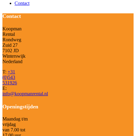
Contact
Contact
Koopman
Rental
Rondweg
Zuid 27
7102 JD
Winterswijk
Nederland
T:
+31
(0)543
531926
E:
info@koopmanrental.nl
Openingstijden
Maandag t/m
vrijdag
van 7.00 tot
17.00 uur