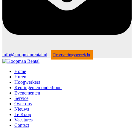
info@koopmanrental.nl
Reserveringsoverzicht
Home
Huren
Hoogwerkers
Keuringen en onderhoud
Evenementen
Service
Over ons
Nieuws
Te Koop
Vacatures
Contact