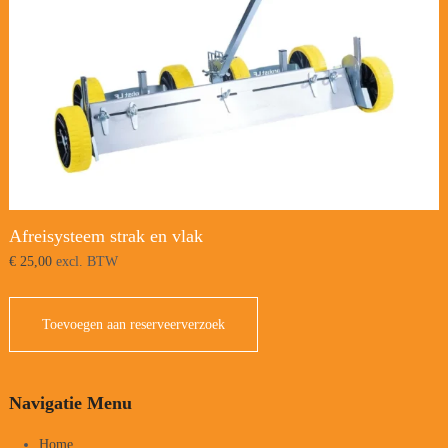
Afreisysteem strak en vlak
€
25,00
excl. BTW
Toevoegen aan reserveerverzoek
Navigatie Menu
Home