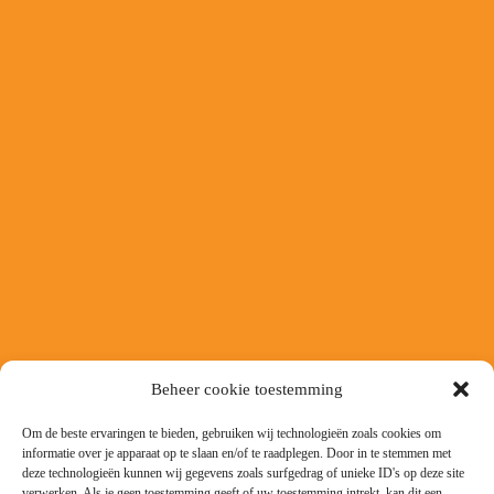
Beheer cookie toestemming
Om de beste ervaringen te bieden, gebruiken wij technologieën zoals cookies om
informatie over je apparaat op te slaan en/of te raadplegen. Door in te stemmen met
deze technologieën kunnen wij gegevens zoals surfgedrag of unieke ID's op deze site
verwerken. Als je geen toestemming geeft of uw toestemming intrekt, kan dit een