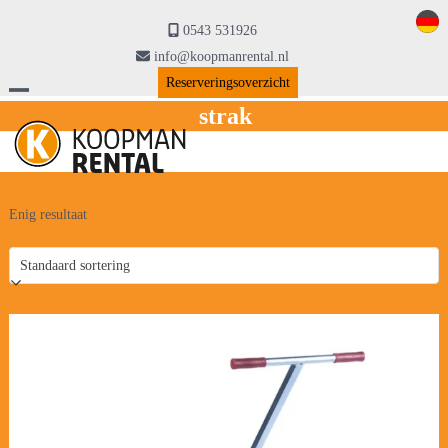
Skip
to
0543 531926
content
info@koopmanrental.nl
Reserveringsoverzicht
Open
Close
strak
mobile
mobile
menu
menu
Enig resultaat