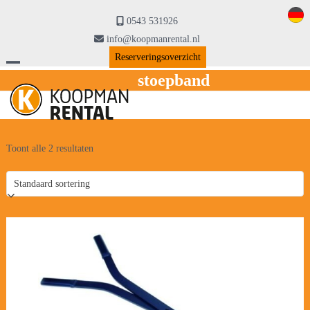
Skip
to
0543 531926
content
info@koopmanrental.nl
Reserveringsoverzicht
Open
Close
stoepband
mobile
mobile
menu
menu
Toont alle 2 resultaten