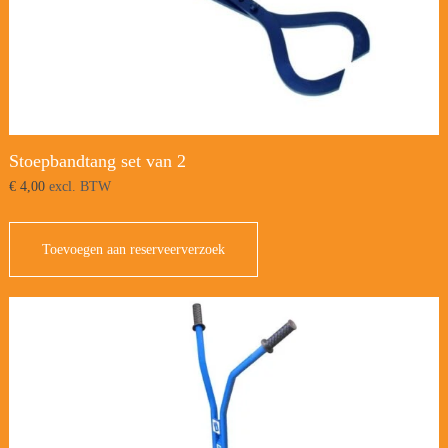
Stoepbandtang set van 2
€
4,00
excl. BTW
Toevoegen aan reserveerverzoek