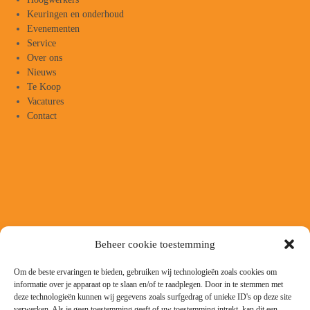
Keuringen en onderhoud
Evenementen
Service
Over ons
Nieuws
Te Koop
Vacatures
Contact
Beheer cookie toestemming
Om de beste ervaringen te bieden, gebruiken wij technologieën zoals cookies om
informatie over je apparaat op te slaan en/of te raadplegen. Door in te stemmen met
deze technologieën kunnen wij gegevens zoals surfgedrag of unieke ID's op deze site
verwerken. Als je geen toestemming geeft of uw toestemming intrekt, kan dit een