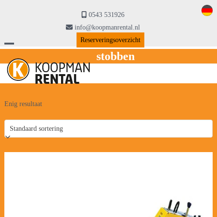
Skip
to
0543 531926
content
info@koopmanrental.nl
Reserveringsoverzicht
Open
Close
stobben
mobile
mobile
menu
menu
Enig resultaat