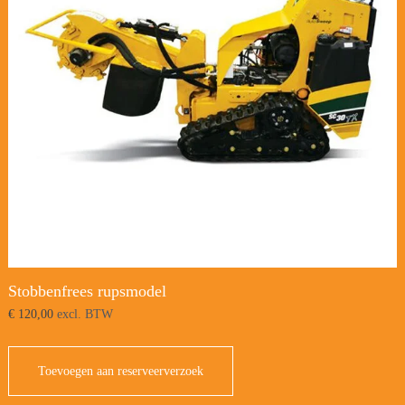
Stobbenfrees rupsmodel
€
120,00
excl. BTW
Toevoegen aan reserveerverzoek