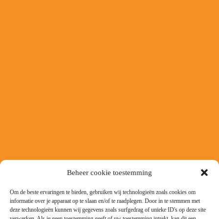
Beheer cookie toestemming
Om de beste ervaringen te bieden, gebruiken wij technologieën zoals cookies om
informatie over je apparaat op te slaan en/of te raadplegen. Door in te stemmen met
deze technologieën kunnen wij gegevens zoals surfgedrag of unieke ID's op deze site
verwerken. Als je geen toestemming geeft of uw toestemming intrekt, kan dit een