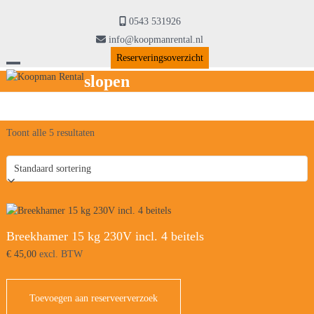
Skip
to
0543 531926
content
info@koopmanrental.nl
Reserveringsoverzicht
Open
Close
slopen
mobile
mobile
menu
menu
Toont alle 5 resultaten
Breekhamer 15 kg 230V incl. 4 beitels
€
45,00
excl. BTW
Toevoegen aan reserveerverzoek