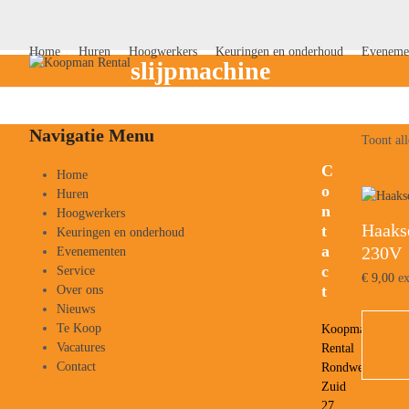
Skip
to
content
Home
Huren
Hoogwerkers
Keuringen en onderhoud
Eveneme
slijpmachine
Navigatie Menu
Toont all
C
Home
o
Huren
n
Hoogwerkers
Haaks
t
Keuringen en onderhoud
a
230V
Evenementen
c
Service
€
9,00
ex
t
Over ons
Nieuws
Te Koop
Koopman
Vacatures
Rental
Contact
Rondweg
Zuid
27