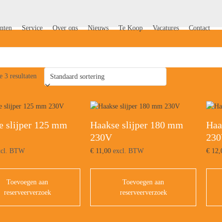
nten
Service
Over ons
Nieuws
Te Koop
Vacatures
Contact
e 3 resultaten
e slijper 125 mm
Haakse slijper 180 mm
Haa
230V
23
cl. BTW
€
11,00
excl. BTW
€
12,
Toevoegen aan
Toevoegen aan
reserveerverzoek
reserveerverzoek