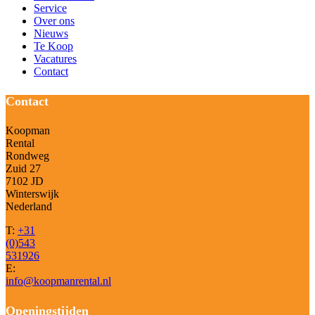
Service
Over ons
Nieuws
Te Koop
Vacatures
Contact
Contact
Koopman
Rental
Rondweg
Zuid 27
7102 JD
Winterswijk
Nederland
T:
+31
(0)543
531926
E:
info@koopmanrental.nl
Openingstijden