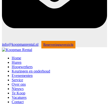
info@koopmanrental.nl
Reserveringsoverzicht
Home
Huren
Hoogwerkers
Keuringen en onderhoud
Evenementen
Service
Over ons
Nieuws
Te Koop
Vacatures
Contact