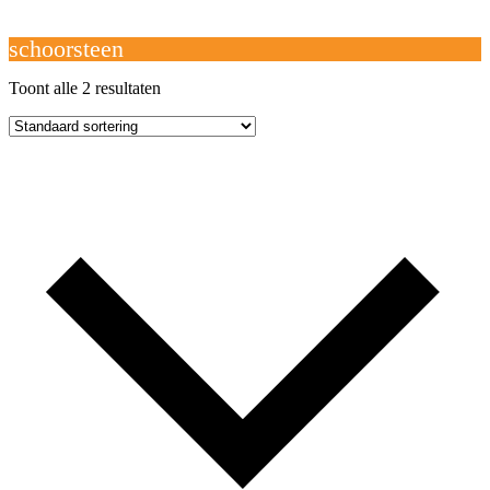
Open
Close
mobile
mobile
Winkelwagen
menu
menu
schoorsteen
Toont alle 2 resultaten