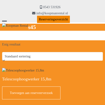
Skip
to
0543 531926
content
info@koopmanrental.nl
Reserveringsoverzicht
Open
Close
s45
mobile
mobile
menu
menu
Enig resultaat
Telescoophoogwerker 15,8m
Toevoegen aan reserveerverzoek