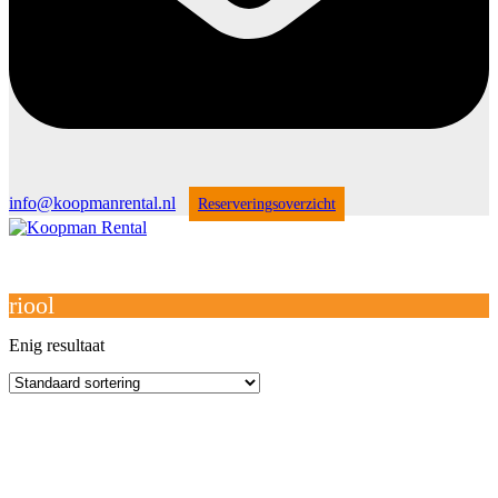
info@koopmanrental.nl
Reserveringsoverzicht
Open
Close
mobile
mobile
Winkelwagen
menu
menu
riool
Enig resultaat