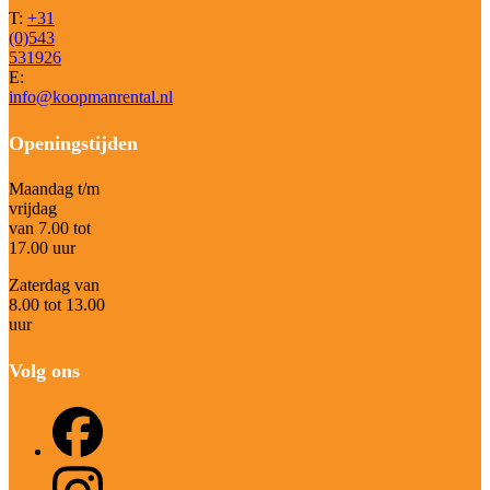
T:
+31
(0)543
531926
E:
info@koopmanrental.nl
Openingstijden
Maandag t/m
vrijdag
van 7.00 tot
17.00 uur
Zaterdag van
8.00 tot 13.00
uur
Volg ons
Facebook
Instagram