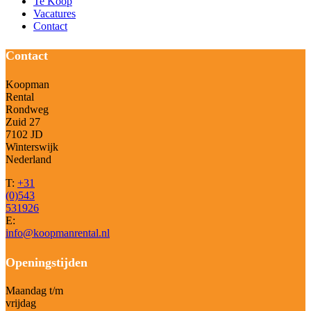
Te Koop
Vacatures
Contact
Contact
Koopman
Rental
Rondweg
Zuid 27
7102 JD
Winterswijk
Nederland
T:
+31
(0)543
531926
E:
info@koopmanrental.nl
Openingstijden
Maandag t/m
vrijdag