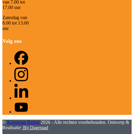
van 7.00 tot
17.00 uur
Zaterdag van
8.00 tot 13.00
uur
Volg ons
Facebook
Instagram
LinkedIn
YouTube
©
Koopman Rental
2026 - Alle rechten voorbehouden. Ontwerp &
Realisatie:
Bij Dageraad