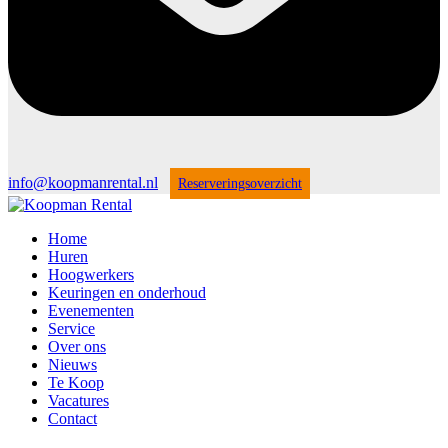
info@koopmanrental.nl
Reserveringsoverzicht
Home
Huren
Hoogwerkers
Keuringen en onderhoud
Evenementen
Service
Over ons
Nieuws
Te Koop
Vacatures
Contact