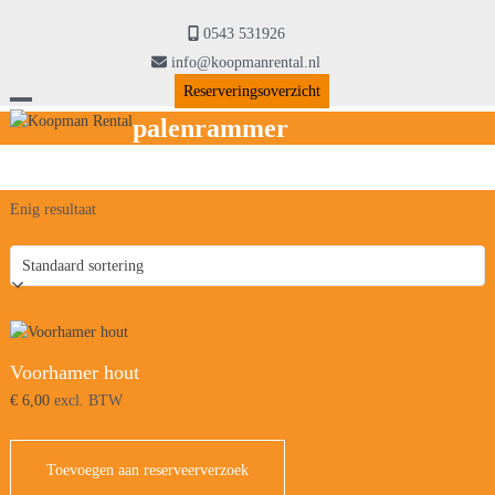
Skip
to
0543 531926
content
info@koopmanrental.nl
Reserveringsoverzicht
Open
Close
palenrammer
mobile
mobile
menu
menu
Enig resultaat
Voorhamer hout
€
6,00
excl. BTW
Toevoegen aan reserveerverzoek