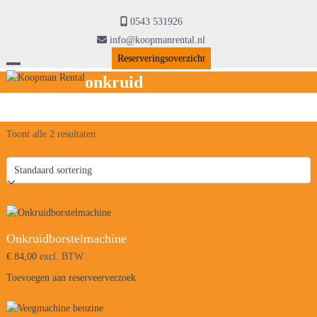
Skip
to
0543 531926
content
info@koopmanrental.nl
Reserveringsoverzicht
Open
Close
onkruid
mobile
mobile
menu
menu
Toont alle 2 resultaten
Onkruidborstelmachine
€
84,00
excl. BTW
Toevoegen aan reserveerverzoek