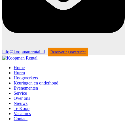
info@koopmanrental.nl
Reserveringsoverzicht
Home
Huren
Hoogwerkers
Keuringen en onderhoud
Evenementen
Service
Over ons
Nieuws
Te Koop
Vacatures
Contact