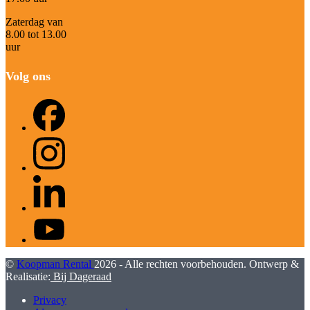
Zaterdag van
8.00 tot 13.00
uur
Volg ons
Facebook
Instagram
LinkedIn
YouTube
©
Koopman Rental
2026 - Alle rechten voorbehouden. Ontwerp &
Realisatie:
Bij Dageraad
Privacy