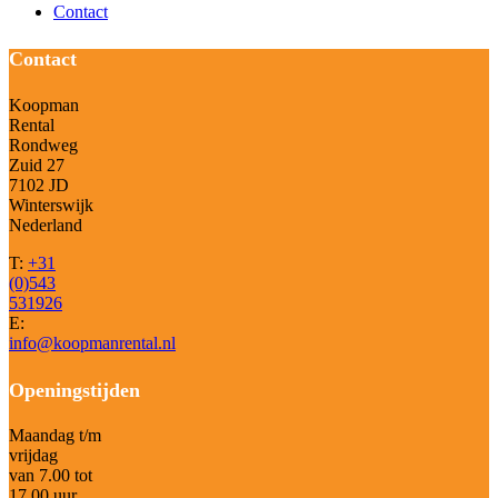
Contact
Contact
Koopman
Rental
Rondweg
Zuid 27
7102 JD
Winterswijk
Nederland
T:
+31
(0)543
531926
E:
info@koopmanrental.nl
Openingstijden
Maandag t/m
vrijdag
van 7.00 tot
17.00 uur