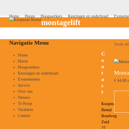
Skip
to
content
Home
Huren
Hoogwerkers
Keuringen en onderhoud
Eveneme
montagelift
Navigatie Menu
Toont all
C
Home
o
Huren
n
Hoogwerkers
Monta
t
Keuringen en onderhoud
a
Evenementen
€
44,00
e
c
Service
t
Over ons
Nieuws
Te Koop
Koopman
Vacatures
Rental
Contact
Rondweg
Zuid
27