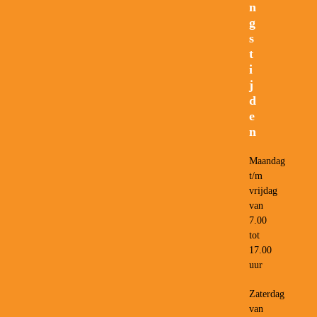
n
g
s
t
i
j
d
e
n
Maandag
t/m
vrijdag
van
7.00
tot
17.00
uur
Zaterdag
van