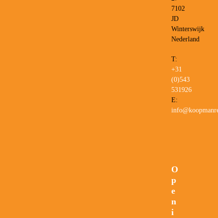
7102
JD
Winterswijk
Nederland
T:
+31
(0)543
531926
E:
info@koopmanre
O
p
e
n
i