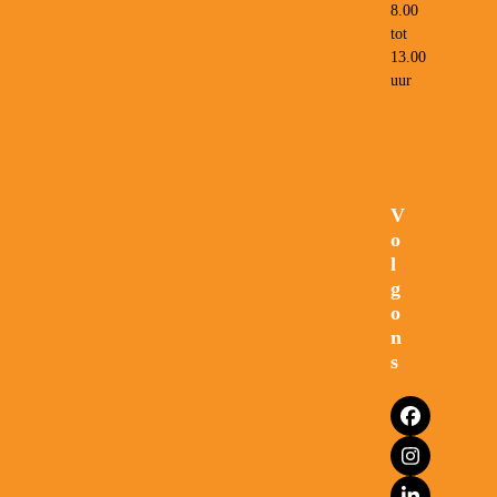
8.00
tot
13.00
uur
V
o
l
g
o
n
s
Facebook
Instagram