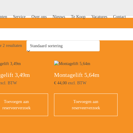
nten
Service
Over ons
Nieuws
Te Koop
Vacatures
Contact
e 2 resultaten
gelift 3,49m
Montagelift 5,64m
xcl. BTW
€
44,00
excl. BTW
Toevoegen aan
Toevoegen aan
reserveerverzoek
reserveerverzoek