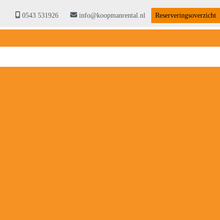
0543 531926
info@koopmanrental.nl
Reserveringsoverzicht