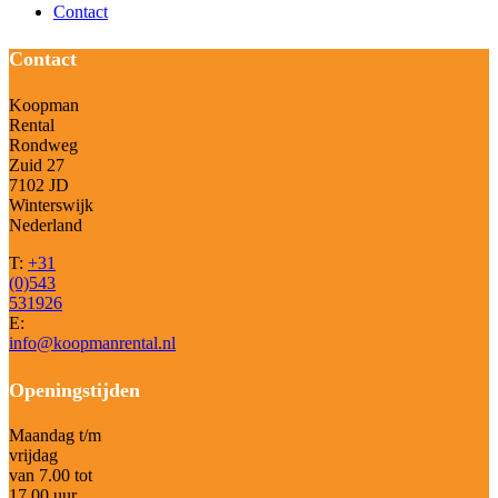
Contact
Contact
Koopman
Rental
Rondweg
Zuid 27
7102 JD
Winterswijk
Nederland
T:
+31
(0)543
531926
E:
info@koopmanrental.nl
Openingstijden
Maandag t/m
vrijdag
van 7.00 tot
17.00 uur