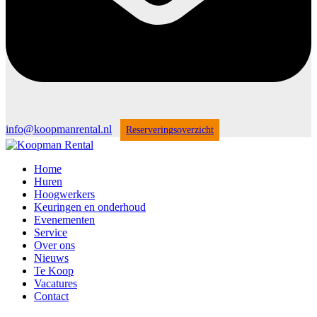
info@koopmanrental.nl
Reserveringsoverzicht
Home
Huren
Hoogwerkers
Keuringen en onderhoud
Evenementen
Service
Over ons
Nieuws
Te Koop
Vacatures
Contact