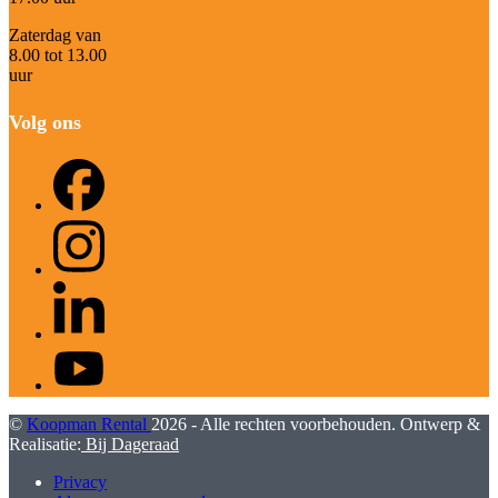
Zaterdag van
8.00 tot 13.00
uur
Volg ons
Facebook
Instagram
LinkedIn
YouTube
©
Koopman Rental
2026 - Alle rechten voorbehouden. Ontwerp &
Realisatie:
Bij Dageraad
Privacy