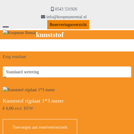
Skip
to
0543 531926
content
info@koopmanrental.nl
Reserveringsoverzicht
Open
Close
kunststof
mobile
mobile
menu
menu
Enig resultaat
Kunststof rijplaat 1*3 meter
€
6,00
excl. BTW
Toevoegen aan reserveerverzoek