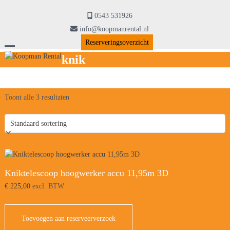
Skip
to
0543 531926
content
info@koopmanrental.nl
Reserveringsoverzicht
Open
Close
knik
mobile
mobile
menu
menu
Toont alle 3 resultaten
Kniktelescoop hoogwerker accu 11,95m 3D
€
225,00
excl. BTW
Toevoegen aan reserveerverzoek