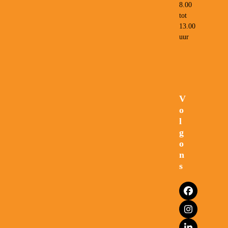
8.00
tot
13.00
uur
V
o
l
g
o
n
s
Facebook
Instagram