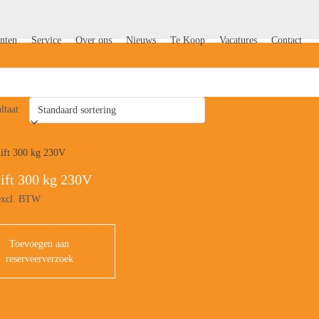
nten
Service
Over ons
Nieuws
Te Koop
Vacatures
Contact
ltaat
ift 300 kg 230V
xcl. BTW
Toevoegen aan
reserveerverzoek