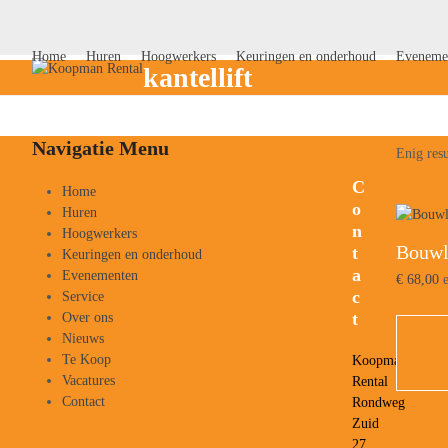
Skip
to
content
Home
Huren
Hoogwerkers
Keuringen en onderhoud
Eveneme
kantellift
Navigatie Menu
Enig resu
C
Home
o
Huren
n
Hoogwerkers
Bouwl
t
Keuringen en onderhoud
a
Evenementen
€
68,00
e
c
Service
t
Over ons
Nieuws
Te Koop
Koopman
Vacatures
Rental
Contact
Rondweg
Zuid
27