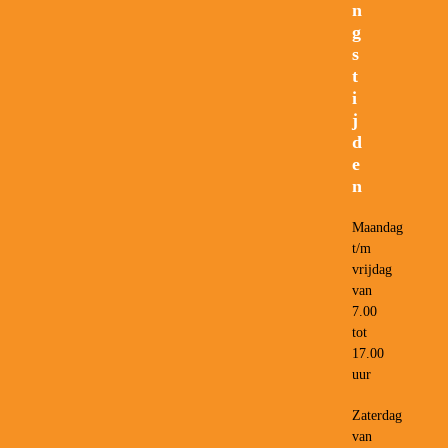
n
g
s
t
i
j
d
e
n
Maandag
t/m
vrijdag
van
7.00
tot
17.00
uur
Zaterdag
van