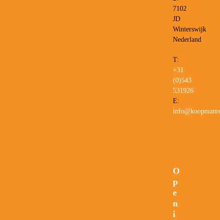
7102
JD
Winterswijk
Nederland
T:
+31
(0)543
531926
E:
info@koopmanre
O
p
e
n
i