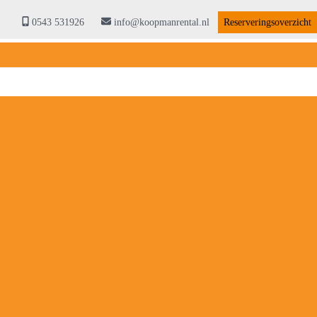
0543 531926
info@koopmanrental.nl
Reserveringsoverzicht