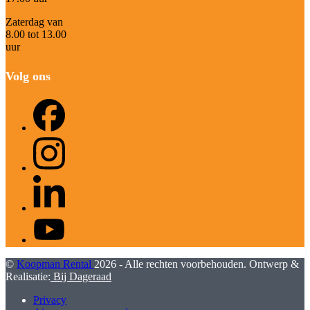
Zaterdag van
8.00 tot 13.00
uur
Volg ons
Facebook
Instagram
LinkedIn
YouTube
©
Koopman Rental
2026 - Alle rechten voorbehouden. Ontwerp &
Realisatie:
Bij Dageraad
Privacy