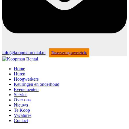
info@koopmanrental.nl
Reserveringsoverzicht
Home
Huren
Hoogwerkers
Keuringen en onderhoud
Evenementen
Service
Over ons
Nieuws
Te Koop
Vacatures
Contact