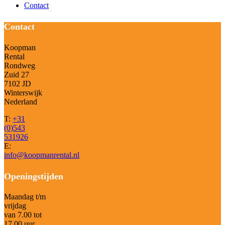
Contact
Contact
Koopman
Rental
Rondweg
Zuid 27
7102 JD
Winterswijk
Nederland
T:
+31
(0)543
531926
E:
info@koopmanrental.nl
Openingstijden
Maandag t/m
vrijdag
van 7.00 tot
17.00 uur