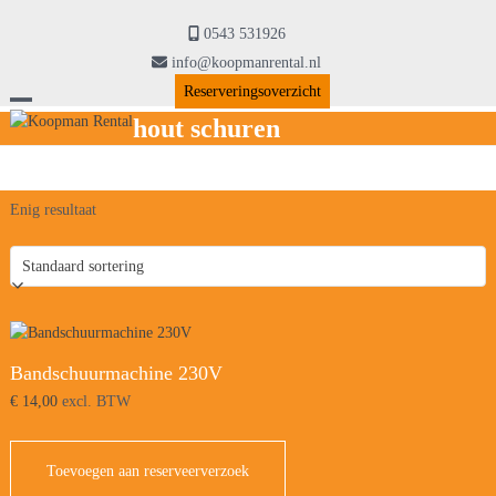
Skip
to
0543 531926
content
info@koopmanrental.nl
Reserveringsoverzicht
Open
Close
hout schuren
mobile
mobile
menu
menu
Enig resultaat
Bandschuurmachine 230V
€
14,00
excl. BTW
Toevoegen aan reserveerverzoek