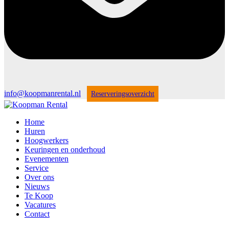
info@koopmanrental.nl
Reserveringsoverzicht
Home
Huren
Hoogwerkers
Keuringen en onderhoud
Evenementen
Service
Over ons
Nieuws
Te Koop
Vacatures
Contact