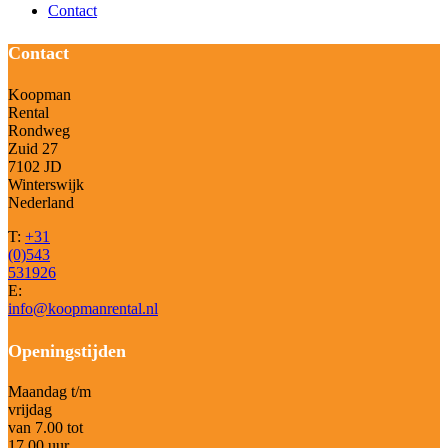
Contact
Contact
Koopman
Rental
Rondweg
Zuid 27
7102 JD
Winterswijk
Nederland
T:
+31
(0)543
531926
E:
info@koopmanrental.nl
Openingstijden
Maandag t/m
vrijdag
van 7.00 tot
17.00 uur