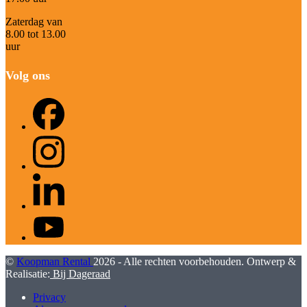
Zaterdag van
8.00 tot 13.00
uur
Volg ons
Facebook
Instagram
LinkedIn
YouTube
©
Koopman Rental
2026 - Alle rechten voorbehouden. Ontwerp &
Realisatie:
Bij Dageraad
Privacy