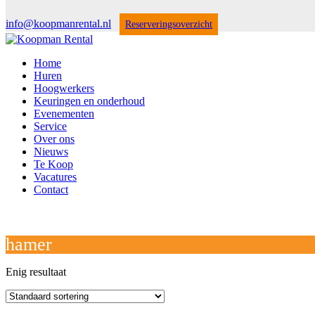
info@koopmanrental.nl
Reserveringsoverzicht
Home
Huren
Hoogwerkers
Keuringen en onderhoud
Evenementen
Service
Over ons
Nieuws
Te Koop
Vacatures
Contact
Open
Close
mobile
mobile
Winkelwagen
menu
menu
hamer
Enig resultaat