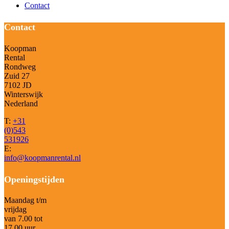
Contact
Contact
Koopman
Rental
Rondweg
Zuid 27
7102 JD
Winterswijk
Nederland
T:
+31
(0)543
531926
E:
info@koopmanrental.nl
Openingstijden
Maandag t/m
vrijdag
van 7.00 tot
17.00 uur