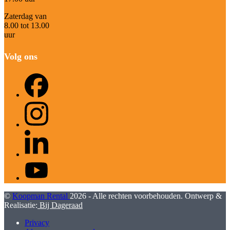
Zaterdag van
8.00 tot 13.00
uur
Volg ons
Facebook
Instagram
LinkedIn
YouTube
©
Koopman Rental
2026 - Alle rechten voorbehouden. Ontwerp &
Realisatie:
Bij Dageraad
Privacy