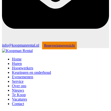
info@koopmanrental.nl
Reserveringsoverzicht
Home
Huren
Hoogwerkers
Keuringen en onderhoud
Evenementen
Service
Over ons
Nieuws
Te Koop
Vacatures
Contact