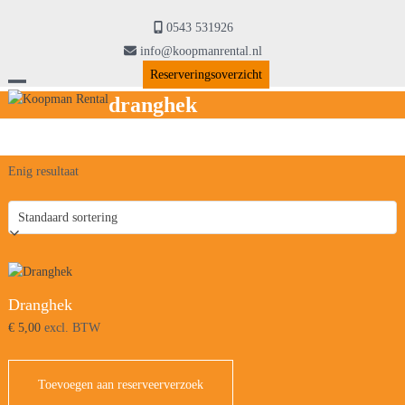
Skip
to
0543 531926
content
info@koopmanrental.nl
Reserveringsoverzicht
Open
Close
dranghek
mobile
mobile
menu
menu
Enig resultaat
Dranghek
€
5,00
excl. BTW
Toevoegen aan reserveerverzoek