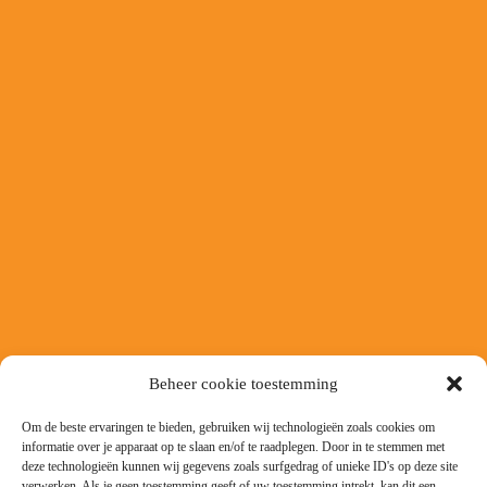
Beheer cookie toestemming
Om de beste ervaringen te bieden, gebruiken wij technologieën zoals cookies om
informatie over je apparaat op te slaan en/of te raadplegen. Door in te stemmen met
deze technologieën kunnen wij gegevens zoals surfgedrag of unieke ID's op deze site
verwerken. Als je geen toestemming geeft of uw toestemming intrekt, kan dit een