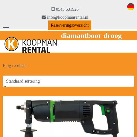
Skip
to
0543 531926
content
info@koopmanrental.nl
Reserveringsoverzicht
Open
Close
diamantboor droog
mobile
mobile
menu
menu
Enig resultaat