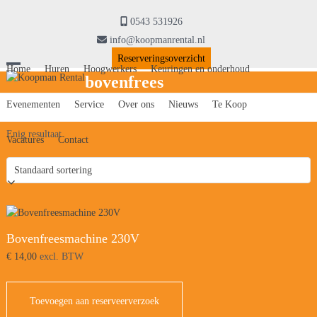
Skip
to
0543 531926
content
info@koopmanrental.nl
Reserveringsoverzicht
Home
Huren
Hoogwerkers
Keuringen en onderhoud
Open
Close
bovenfrees
mobile
mobile
Evenementen
Service
Over ons
Nieuws
Te Koop
menu
menu
Enig resultaat
Vacatures
Contact
Bovenfreesmachine 230V
€
14,00
excl. BTW
Toevoegen aan reserveerverzoek