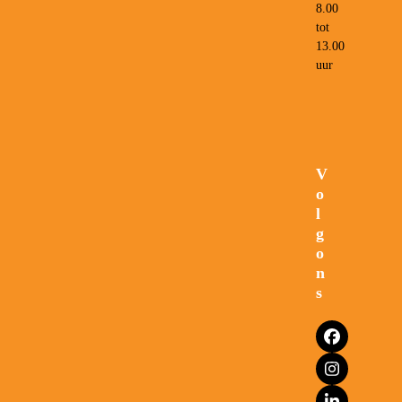
8.00
tot
13.00
uur
V
o
l
g
o
n
s
Facebook
Instagram