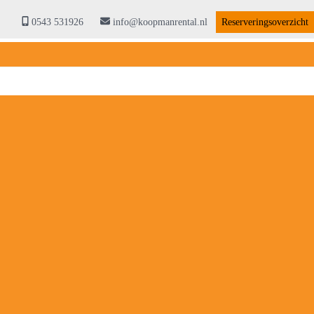
0543 531926
info@koopmanrental.nl
Reserveringsoverzicht