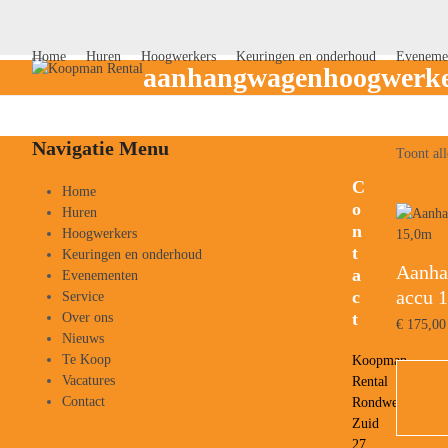
Skip
to
content
Home
Huren
Hoogwerkers
Keuringen en onderhoud
Eveneme
aanhangwagenhoogwerk
Navigatie Menu
Toont all
C
Home
o
Huren
n
Hoogwerkers
t
Keuringen en onderhoud
Aanha
a
Evenementen
accu 
c
Service
t
Over ons
€
175,00
Nieuws
Te Koop
Koopman
Vacatures
Rental
Contact
Rondweg
Zuid
27