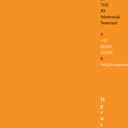
7102
JD
Winterswijk
Nederland
T:
+31
(0)543
531926
E:
info@koopmanre
O
p
e
n
i