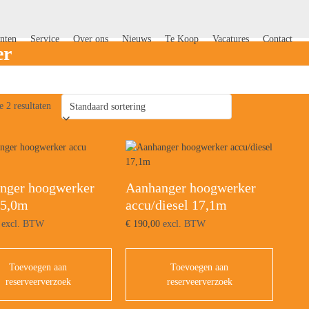
nten
Service
Over ons
Nieuws
Te Koop
Vacatures
Contact
er
e 2 resultaten
nger hoogwerker
Aanhanger hoogwerker
15,0m
accu/diesel 17,1m
excl. BTW
€
190,00
excl. BTW
Toevoegen aan
Toevoegen aan
reserveerverzoek
reserveerverzoek