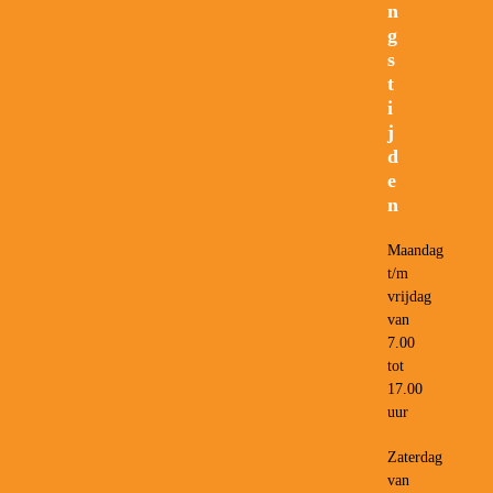
n
g
s
t
i
j
d
e
n
Maandag
t/m
vrijdag
van
7.00
tot
17.00
uur
Zaterdag
van