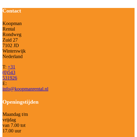
Contact
Koopman
Rental
Rondweg
Zuid 27
7102 JD
Winterswijk
Nederland
T:
+31
(0)543
531926
E:
info@koopmanrental.nl
Openingstijden
Maandag t/m
vrijdag
van 7.00 tot
17.00 uur