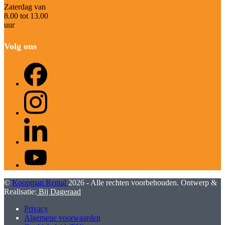
Zaterdag van
8.00 tot 13.00
uur
Volg ons
Facebook
Instagram
LinkedIn
YouTube
©
Koopman Rental
2026 - Alle rechten voorbehouden. Ontwerp &
Realisatie:
Bij Dageraad
Privacy
Algemene voorwaarden