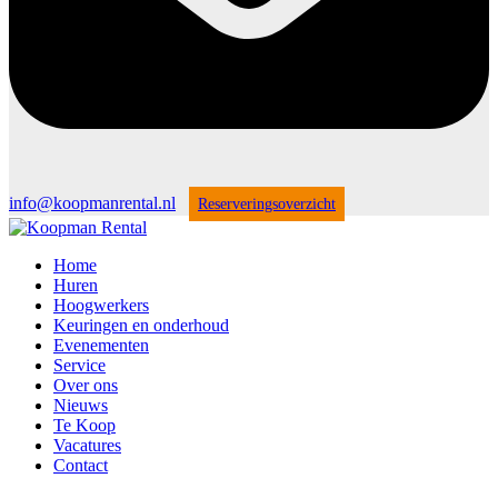
info@koopmanrental.nl
Reserveringsoverzicht
Home
Huren
Hoogwerkers
Keuringen en onderhoud
Evenementen
Service
Over ons
Nieuws
Te Koop
Vacatures
Contact