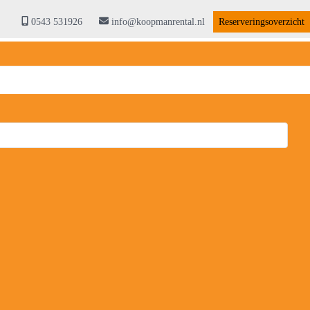
0543 531926
info@koopmanrental.nl
Reserveringsoverzicht