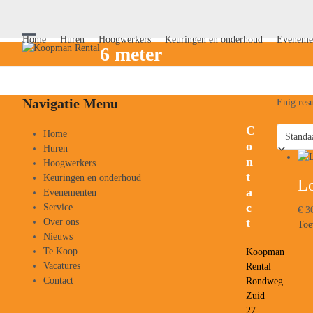
Skip
to
content
Home
Huren
Hoogwerkers
Keuringen en onderhoud
Eveneme
Open
Close
6 meter
mobile
mobile
menu
menu
Navigatie Menu
Enig resu
C
Home
o
Huren
n
Hoogwerkers
t
Keuringen en onderhoud
Lo
a
Evenementen
c
Service
€
30
t
Over ons
Toe
Nieuws
Te Koop
Koopman
Vacatures
Rental
Contact
Rondweg
Zuid
27