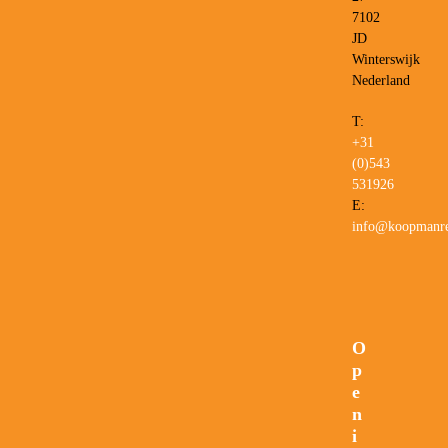
7102
JD
Winterswijk
Nederland
T:
+31
(0)543
531926
E:
info@koopmanre
O
p
e
n
i