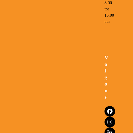
8.00
tot
13.00
uur
V
o
l
g
o
n
s
Facebook
Instagram