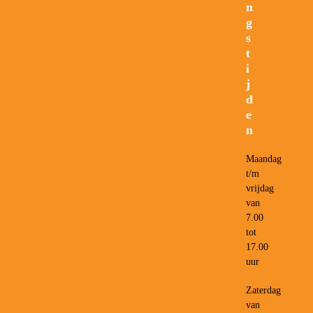
n
g
s
t
i
j
d
e
n
Maandag
t/m
vrijdag
van
7.00
tot
17.00
uur
Zaterdag
van