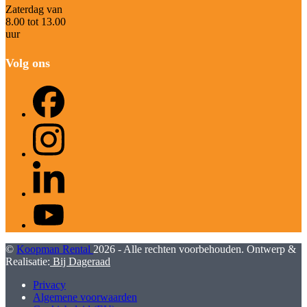
Zaterdag van
8.00 tot 13.00
uur
Volg ons
Facebook
Instagram
LinkedIn
YouTube
©
Koopman Rental
2026 - Alle rechten voorbehouden. Ontwerp &
Realisatie:
Bij Dageraad
Privacy
Algemene voorwaarden