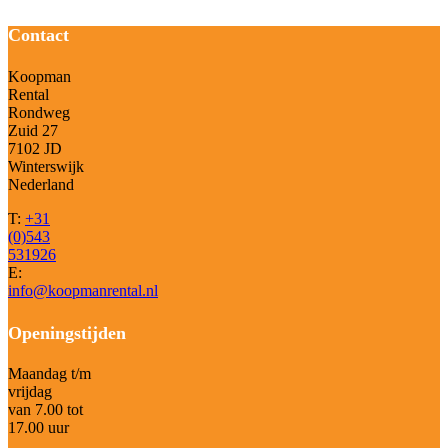
Contact
Koopman
Rental
Rondweg
Zuid 27
7102 JD
Winterswijk
Nederland
T:
+31
(0)543
531926
E:
info@koopmanrental.nl
Openingstijden
Maandag t/m
vrijdag
van 7.00 tot
17.00 uur