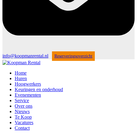
info@koopmanrental.nl
Reserveringsoverzicht
Home
Huren
Hoogwerkers
Keuringen en onderhoud
Evenementen
Service
Over ons
Nieuws
Te Koop
Vacatures
Contact