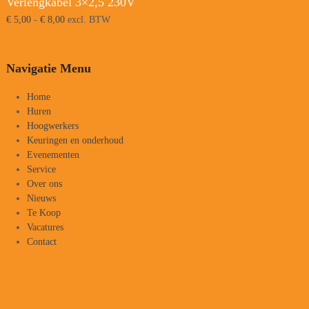
Verlengkabel 3×2,5 230V
Prijsklasse:
€
5,00
-
€
8,00
excl. BTW
€ 5,00
tot
€ 8,00
Navigatie Menu
Home
Huren
Hoogwerkers
Keuringen en onderhoud
Evenementen
Service
Over ons
Nieuws
Te Koop
Vacatures
Contact