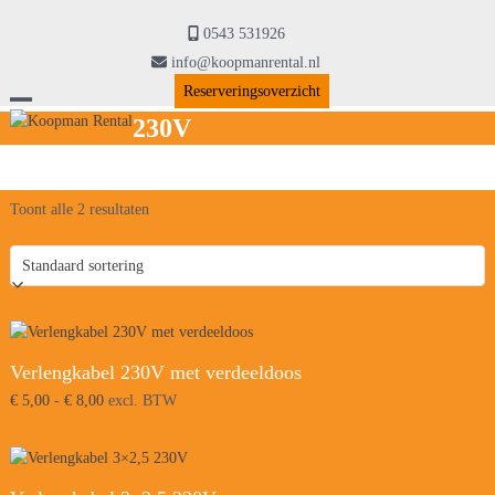
Skip
to
0543 531926
content
info@koopmanrental.nl
Reserveringsoverzicht
Open
Close
230V
mobile
mobile
menu
menu
Toont alle 2 resultaten
Verlengkabel 230V met verdeeldoos
Prijsklasse:
€
5,00
-
€
8,00
excl. BTW
€ 5,00
tot
€ 8,00