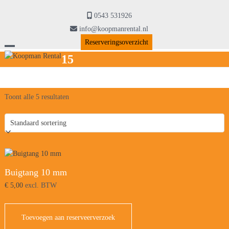
Skip
to
0543 531926
content
info@koopmanrental.nl
Reserveringsoverzicht
Open
Close
15
mobile
mobile
menu
menu
Toont alle 5 resultaten
Buigtang 10 mm
€
5,00
excl. BTW
Toevoegen aan reserveerverzoek