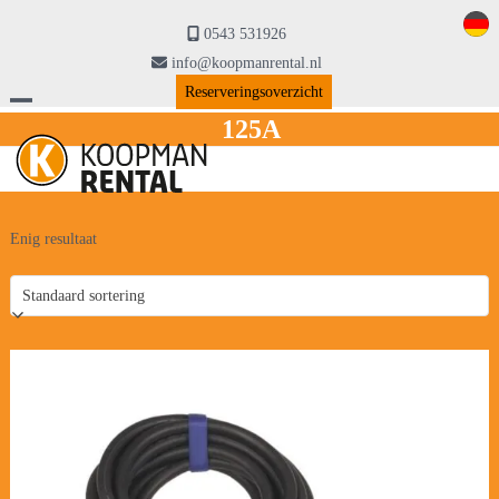
Skip
to
0543 531926
content
info@koopmanrental.nl
Reserveringsoverzicht
Open
Close
125A
mobile
mobile
menu
menu
Enig resultaat