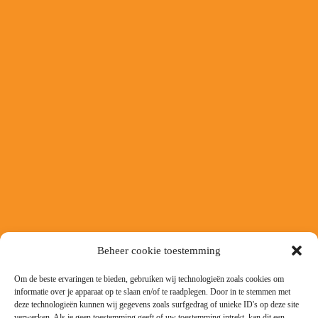
Beheer cookie toestemming
Om de beste ervaringen te bieden, gebruiken wij technologieën zoals cookies om
informatie over je apparaat op te slaan en/of te raadplegen. Door in te stemmen met
deze technologieën kunnen wij gegevens zoals surfgedrag of unieke ID's op deze site
verwerken. Als je geen toestemming geeft of uw toestemming intrekt, kan dit een