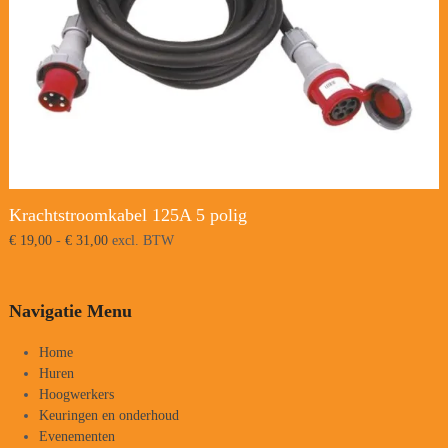
Krachtstroomkabel 125A 5 polig
Prijsklasse:
€
19,00
-
€
31,00
excl. BTW
€ 19,00
tot
€ 31,00
Navigatie Menu
Home
Huren
Hoogwerkers
Keuringen en onderhoud
Evenementen