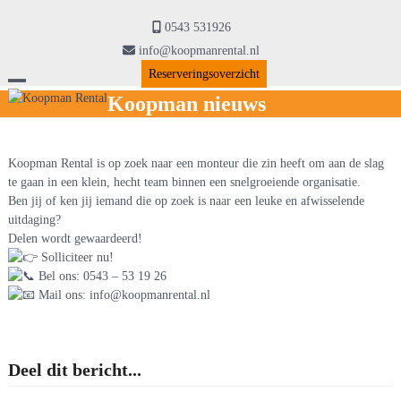
Skip
to
0543 531926
content
info@koopmanrental.nl
Reserveringsoverzicht
Open
Close
Koopman nieuws
mobile
mobile
menu
menu
Koopman Rental is op zoek naar een monteur die zin heeft om aan de slag
te gaan in een klein, hecht team binnen een snelgroeiende organisatie.
Ben jij of ken jij iemand die op zoek is naar een leuke en afwisselende
uitdaging?
Delen wordt gewaardeerd!
Solliciteer nu!
Bel ons: 0543 – 53 19 26
Mail ons: info@koopmanrental.nl
Deel dit bericht...