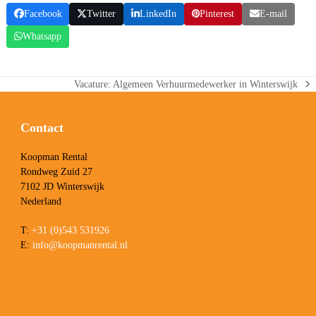
Facebook
Twitter
LinkedIn
Pinterest
E-mail
Whatsapp
Vacature: Algemeen Verhuurmedewerker in Winterswijk
next
post:
Contact
Koopman Rental
Rondweg Zuid 27
7102 JD Winterswijk
Nederland
T:
+31 (0)543 531926
E:
info@koopmanrental.nl