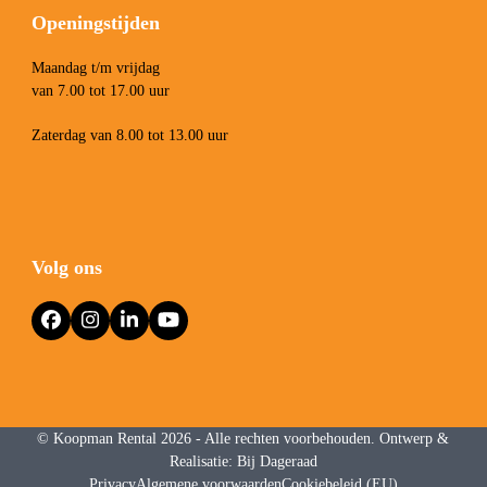
Openingstijden
Maandag t/m vrijdag
van 7.00 tot 17.00 uur
Zaterdag van 8.00 tot 13.00 uur
Volg ons
Facebook
Instagram
LinkedIn
YouTube
©
Koopman Rental
2026 - Alle rechten voorbehouden. Ontwerp &
Realisatie:
Bij Dageraad
Privacy
Algemene voorwaarden
Cookiebeleid (EU)