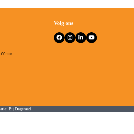
Volg ons
Facebook
Instagram
LinkedIn
YouTube
3.00 uur
atie:
Bij Dageraad