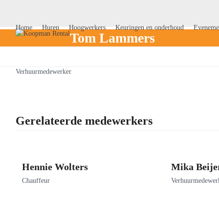
Skip
to
content
Home
Huren
Hoogwerkers
Keuringen en onderhoud
Eveneme
Tom Lammers
Verhuurmedewerker
Gerelateerde medewerkers
Hennie Wolters
Mika Beije
Chauffeur
Verhuurmedewer