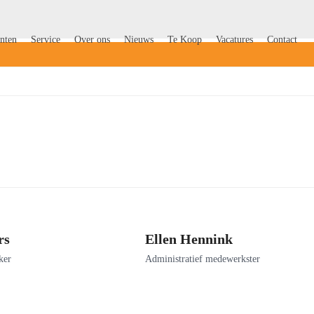
nten
Service
Over ons
Nieuws
Te Koop
Vacatures
Contact
rs
Ellen Hennink
ker
Administratief medewerkster