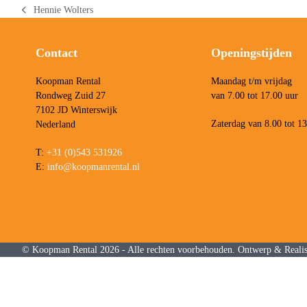
Hennie Wolters
previous
post:
Contact
Openingstijden
Koopman Rental
Maandag t/m vrijdag
Rondweg Zuid 27
van 7.00 tot 17.00 uur
7102 JD Winterswijk
Zaterdag van 8.00 tot 1
Nederland
T:
+31 (0)543 531926
E:
info@koopmanrental.nl
©
Koopman Rental
2026 - Alle rechten voorbehouden. Ontwerp & Realis