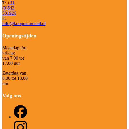
T:
+31
(0)543
531926
E:
info@koopmanrental.nl
Openingstijden
Maandag t/m
vrijdag
van 7.00 tot
17.00 uur
Zaterdag van
8.00 tot 13.00
uur
Volg ons
Facebook
Instagram