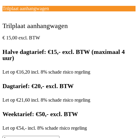
Open
Close
mobile
mobile
Winkelwagen
Trilplaat aanhangwagen
menu
menu
Trilplaat aanhangwagen
€
15,00
excl. BTW
Halve dagtarief: €15,- excl. BTW (maximaal 4
uur)
Let op €16,20 incl. 8% schade risico regeling
Dagtarief: €20,- excl. BTW
Let op €21,60 incl. 8% schade risico regeling
Weektarief: €50,- excl. BTW
Let op €54,- incl. 8% schade risico regeling