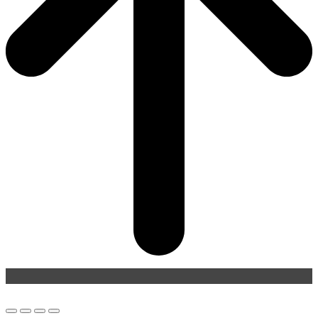
Back
To