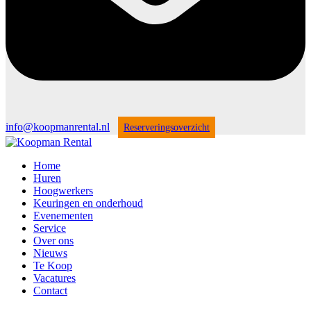
info@koopmanrental.nl
Reserveringsoverzicht
Home
Huren
Hoogwerkers
Keuringen en onderhoud
Evenementen
Service
Over ons
Nieuws
Te Koop
Vacatures
Contact